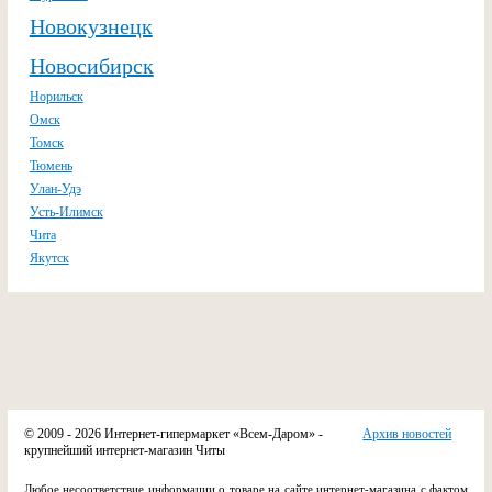
Новокузнецк
Новосибирск
Норильск
Омск
Томск
Тюмень
Улан-Удэ
Усть-Илимск
Чита
Якутск
© 2009 - 2026 Интернет-гипермаркет «Всем-Даром» -
Архив новостей
крупнейший интернет-магазин Читы
Любое несоответствие информации о товаре на сайте интернет-магазина с фактом