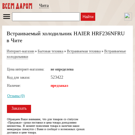
Чита
Найти
Встраиваемый холодильник HAIER HRF236NFRU
в Чите
Интернет-магазин
»
Бытовая техника
»
Встраиваемая техника
»
Встраиваемые
холодильники
Цена интернет-магазина:
не определена
523422
Код для заказа:
предзаказ
Наличие:
Отзывы (0)
Заказать
Обращаем Ваше внимание, что для товаров со статусом
«Предзаказ» сроки поставки и цена товара доподлинно
неизвестны. В момент появления товара в наличии наши
менеджеры свяжутся с Вами и сообщат о возможных сроках
доставки и цене товара.