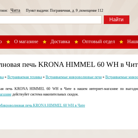
Чита
егион:
Пункт выдачи: Пограничная, д. 9 ,помещение 112
Найти
о
О магазине
Доставка
Оптовый отдел
Наши
лновая печь KRONA HIMMEL 60 WH в Чит
ика
»
Встраиваемая техника
»
Встраиваемые микроволновые печи
»
Встраиваемые микро
ая печь KRONA HIMMEL 60 WH в Чите в нашем интернет-магазине по выгодной
агазине
действуйет система накопительных скидок.
Микроволновая печь KRONA HIMMEL 60 WH в Чите